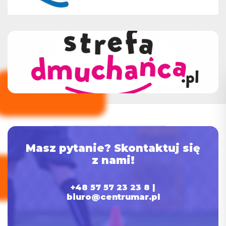
Masz pytanie?
Skontaktuj się
z nami!
+48 57 57 23 23 8 |
biuro@centrumar.pl