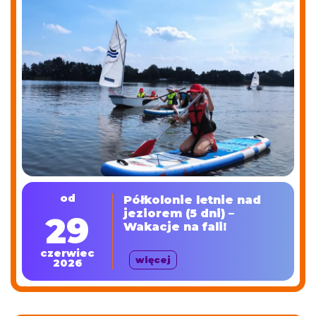
od
Półkolonie letnie nad
jeziorem (5 dni) –
29
Wakacje na fali!
czerwiec
więcej
2026