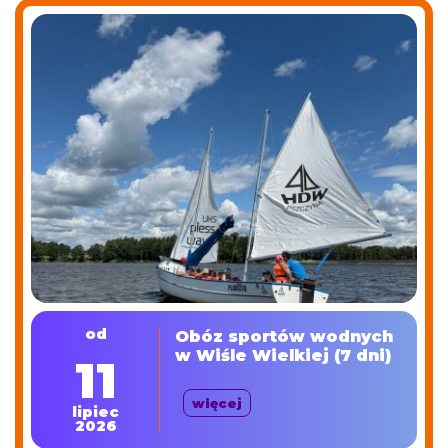
od
Obóz sportów wodnych
w Wiśle Wielkiej (7 dni)
11
więcej
lipiec
2026